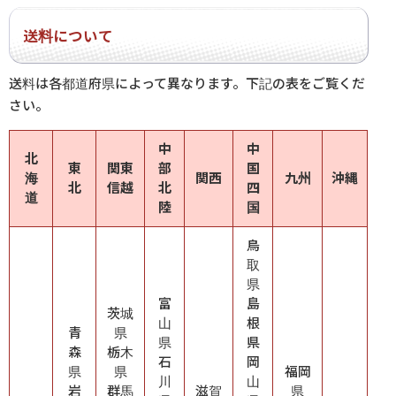
送料について
送料は各都道府県によって異なります。下記の表をご覧くだ
さい。
中
中
北
東
関東
部
国
海
関西
九州
沖縄
北
信越
北
四
道
陸
国
鳥
取
県
富
島
茨城
山
根
青
県
県
県
森
栃木
石
岡
県
県
福岡
川
山
岩
群馬
滋賀
県