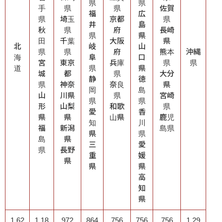
県
県
手
県
県
佐賀
福
広
県
埼玉
京都
県
井
島
秋
県
府
長崎
県
県
田
千葉
大阪
県
北
岐
山
県
県
府
熊本
沖縄
海
阜
口
宮
東京
兵庫
県
県
道
県
県
城
都
県
大分
静
徳
県
神奈
奈良
県
岡
島
山
川県
県
宮崎
県
県
形
山梨
和歌
県
愛
香
県
県
山県
鹿児
知
川
福
新潟
島県
県
県
島
県
三
愛
県
長野
重
媛
県
県
県
高
知
県
1,62
1,18
972
864
756
756
756
1,29